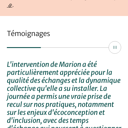
(lien externe)
.
Témoignages
Carrousel 0
Carro
Aller à l'élément 1
Aller à l'élément 2
Aller à l'élémen
L'intervention de Marion a été
J'
particulièrement appréciée pour la
lo
qualité des échanges et la dynamique
Ba
collective qu'elle a su installer. La
ma
journée a permis une vraie prise de
fo
recul sur nos pratiques, notamment
em
sur les enjeux d'écoconception et
co
d'inclusion, avec des temps
po