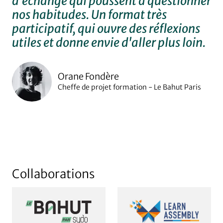
d'échange qui poussent à questionner
jo
nos habitudes. Un format très
pa
participatif, qui ouvre des réflexions
po
utiles et donne envie d'aller plus loin.
en
ex
Ma
Orane Fondère
co
Cheffe de projet formation - Le Bahut Paris
Collaborations