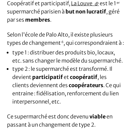
Coopératif et participatif,
La Louve
(lien externe)
est le 1
er
supermarché parisien à
but non lucratif
, géré
par ses
membres
.
Selon l'école de Palo Alto, il existe plusieurs
types de changement
, qui correspondraient à :
6
type 1 : distribuer des produits bio, locaux,
etc. sans changer le modèle du supermarché.
type 2 : le supermarché est transformé. Il
devient
participatif
et
coopératif
, les
clients deviennent des
coopérateurs
. Ce qui
entraine : fidélisation, renforcement du lien
interpersonnel, etc.
Ce supermarché est donc devenu
viable
en
passant à un changement de type 2.