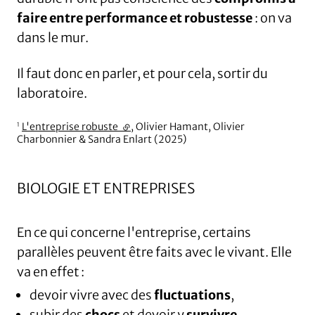
faire entre performance et robustesse
: on va
dans le mur.
Il faut donc en parler, et pour cela, sortir du
laboratoire.
L'entreprise robuste
(lien externe)
, Olivier Hamant, Olivier
1
Charbonnier & Sandra Enlart (2025)
BIOLOGIE ET ENTREPRISES
En ce qui concerne l'entreprise, certains
parallèles peuvent être faits avec le vivant. Elle
va en effet :
devoir vivre avec des
fluctuations
,
subir des
chocs
et devoir y
survivre
.