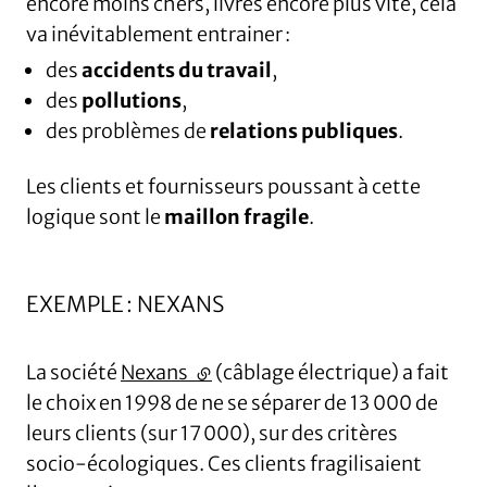
encore moins chers, livrés encore plus vite, cela
va inévitablement entrainer :
des
accidents du travail
,
des
pollutions
,
des problèmes de
relations publiques
.
Les clients et fournisseurs poussant à cette
logique sont le
maillon fragile
.
EXEMPLE : NEXANS
La société
Nexans
(lien externe)
(câblage électrique) a fait
le choix en 1998 de ne se séparer de 13 000 de
leurs clients (sur 17 000), sur des critères
socio-écologiques. Ces clients fragilisaient