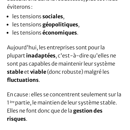
éviterons :
les tensions
sociales
,
les tensions
géopolitiques
,
les tensions
économiques
.
Aujourd'hui, les entreprises sont pour la
plupart
inadaptées
, c'est-à-dire qu'elles ne
sont pas capables de maintenir leur système
stable
et
viable
(donc robuste) malgré les
fluctuations
.
En cause : elles se concentrent seulement sur la
1
partie, le maintien de leur système stable.
ère
Elles ne font donc que de la
gestion des
risques
.